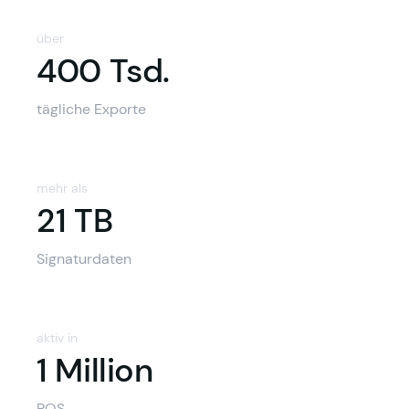
über
400 Tsd.
400 Tsd.
tägliche Exporte
mehr als
21 TB
21 TB
Signaturdaten
aktiv in
1 Million
POS