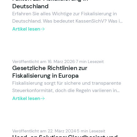
Deutschland
Erfahren Sie alles Wichtige zur Fiskalisierung in
Deutschland. Was bedeutet KassenSichV? Was ist
eine TSE und wozu dient die DSFinV-K? Was
Artikel lesen
beinhaltet die Kassenmeldepflicht ab 2025? Wir
erklären die Pflichten für Unternehmen und POS-
Anbieter.
Veröffentlicht am 16. März 2026
·
7 min Lesezeit
Gesetzliche Richtlinien zur
Fiskalisierung in Europa
Fiskalisierung sorgt für sichere und transparente
Steuerkonformität, doch die Regeln variieren in
Europa. Entdecken Sie die
Artikel lesen
Fiskalisierungsvorschriften in Deutschland,
Spanien, Österreich, Italien und Frankreich,
inklusive zertifizierter Systeme, elektronischer
Belege und Echtzeitmeldungen. Erfahren Sie, wie
Veröffentlicht am 22. März 2024
·
5 min Lesezeit
Sie steuerkonform bleiben und Steuerprozesse