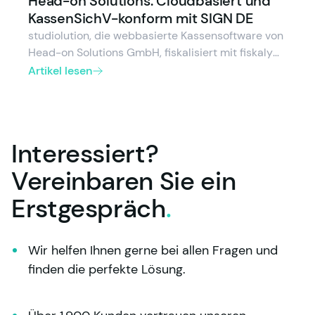
Head-on Solutions: Cloudbasiert und
vereinfachen können.
KassenSichV-konform mit SIGN DE
studiolution, die webbasierte Kassensoftware von
Head-on Solutions GmbH, fiskalisiert mit fiskaly
SIGN DE und ermöglicht so ein einfaches
Artikel lesen
KundInnen-Erlebnis. Mit einer deutschlandweiten
Reichweite strebt studiolution an, ein konformes
Kassensystem anzubieten, das sämtlichen
gesetzlichen Vorschriften entspricht.
Interessiert?
Vereinbaren Sie ein
Erstgespräch
.
Wir helfen Ihnen gerne bei allen Fragen und 
finden die perfekte Lösung.