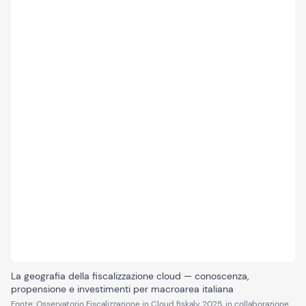
La geografia della fiscalizzazione cloud — conoscenza,
propensione e investimenti per macroarea italiana
Fonte
:
Osservatorio Fiscalizzazione in Cloud fiskaly 2025, in collaborazione