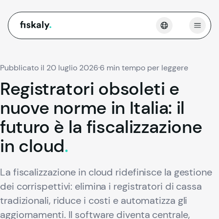
fiskaly.
Apri 
Pubblicato il 20 luglio 2026
·
6 min tempo per leggere
Registratori
obsoleti
e
nuove
norme
in
Italia:
il
futuro
è
la
fiscalizzazione
in
cloud
.
La fiscalizzazione in cloud ridefinisce la gestione
dei corrispettivi: elimina i registratori di cassa
tradizionali, riduce i costi e automatizza gli
aggiornamenti. Il software diventa centrale,