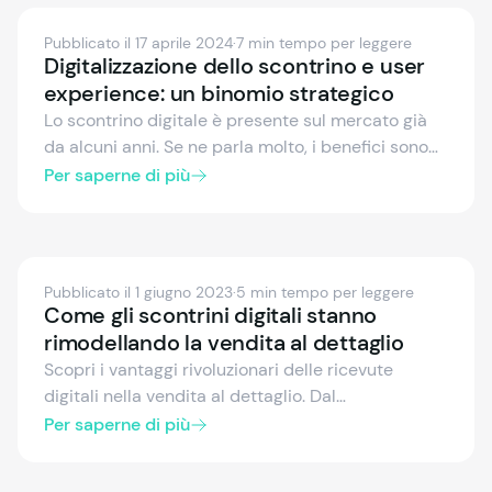
Pubblicato il 17 aprile 2024
·
7 min tempo per leggere
Digitalizzazione dello scontrino e user
experience: un binomio strategico
Lo scontrino digitale è presente sul mercato già
da alcuni anni. Se ne parla molto, i benefici sono
numerosi e spesso evidenti. Nonostante il
Per saperne di più
risparmio sui costi, l’impatto positivo
sull’ambiente e altri vantaggi, lo scontrino
elettronico non è ancora diventato lo standard.
Cosa manca? Scopri le tendenze e come
Pubblicato il 1 giugno 2023
·
5 min tempo per leggere
rispondere ai bisogni reali in questo articolo.
Come gli scontrini digitali stanno
rimodellando la vendita al dettaglio
Scopri i vantaggi rivoluzionari delle ricevute
digitali nella vendita al dettaglio. Dal
coinvolgimento migliorato dei clienti alla gestione
Per saperne di più
efficiente dei dati fino all'ecocompatibilità, scopri
perché è giunto il momento per i rivenditori di