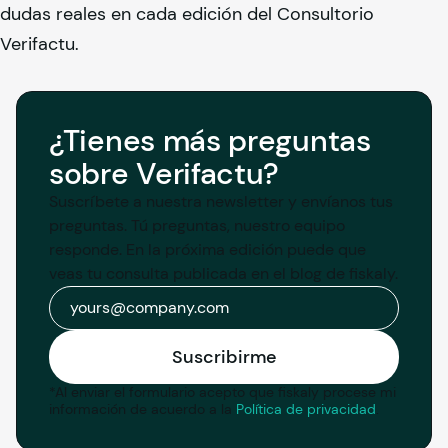
dudas reales en cada edición del Consultorio
Verifactu.
¿Tienes más preguntas
sobre Verifactu?
Suscríbete a nuestra newsletter y envíanos tus 
preguntas. Tú preguntas, nuestro equipo 
responde. En la próxima edición puede que 
veas tu consulta publicada en el blog de 
fiskaly
.
Correo electrónico
Suscribirme
*
Al enviar el formulario acepto que fiskaly procese mi
información de acuerdo a la
Política de privacidad
.