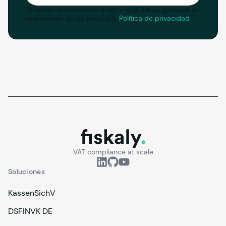
*
Al enviar el formulario acepto que fiskaly procese mi
información de acuerdo a la
Política de privacidad
.
fiskaly.
VAT compliance at scale
Soluciones
KassenSichV
DSFINVK DE