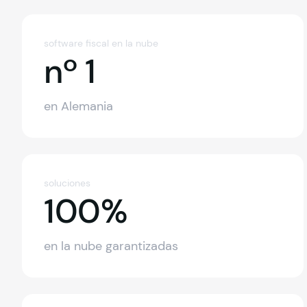
software fiscal en la nube
nº 1
en Alemania
soluciones
100%
100%
en la nube garantizadas