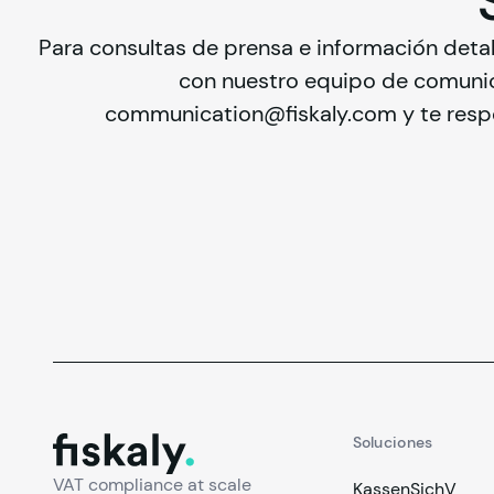
Para consultas de prensa e información detall
communication@fiskaly.com
 y te res
fiskaly.
Soluciones
VAT compliance at scale
KassenSichV