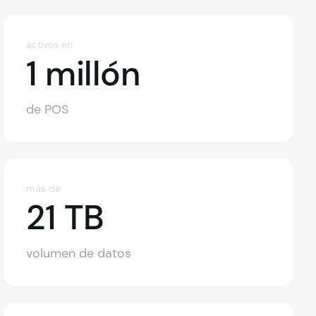
activos en
1 millón
de POS
más de
illones
21 TB
21 TB
volumen de datos