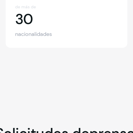
de más de
30
30
nacionalidades