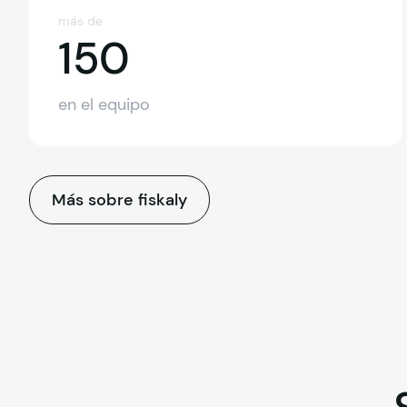
más de
150
150
en el equipo
Más sobre fiskaly