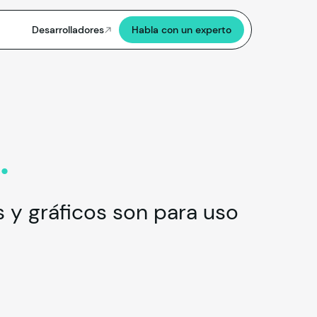
Desarrolladores
Habla con un experto
s
.
s y gráficos son para uso