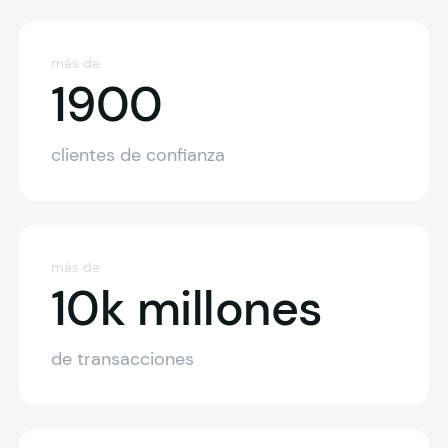
más de
1900
1900
clientes de confianza
más de
10k m
10k millones
de transacciones