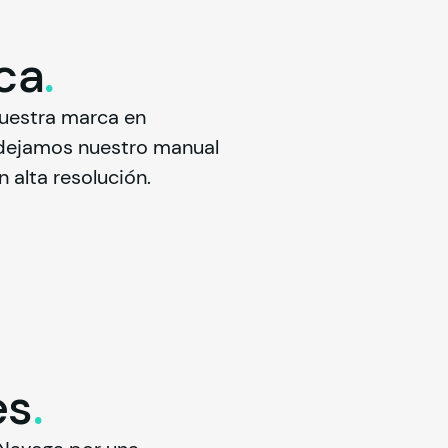
ca
.
uestra marca en 
 dejamos nuestro manual 
 alta resolución.
es
.