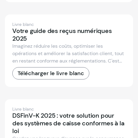
Livre blanc
Votre guide des reçus numériques
2025
Imaginez réduire les coûts, optimiser les
opérations et améliorer la satisfaction client, tout
en restant conforme aux réglementations. C'est
exactement ce que les entreprises obtiennent
Télécharger le livre blanc
avec les reçus numériques.
Livre blanc
DSFinV-K 2025 : votre solution pour
des systèmes de caisse conformes à la
loi