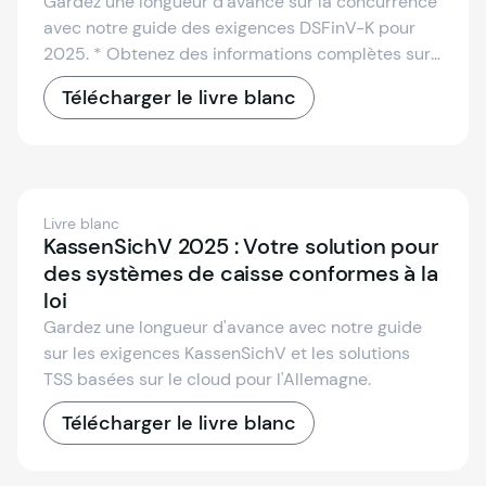
Gardez une longueur d’avance sur la concurrence
avec notre guide des exigences DSFinV-K pour
2025. * Obtenez des informations complètes sur
la DSFinV-K et son importance pour votre
Télécharger le livre blanc
entreprise. * Découvrez comment rendre vos
systèmes de caisse conformes à la DSFinV-K
facilement et en toute sécurité.
Livre blanc
KassenSichV 2025 : Votre solution pour
des systèmes de caisse conformes à la
loi
Gardez une longueur d'avance avec notre guide
sur les exigences KassenSichV et les solutions
TSS basées sur le cloud pour l'Allemagne.
Télécharger le livre blanc