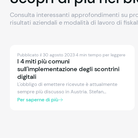
Consulta interessanti approfondimenti su pro
risultati aziendali e modalità di lavoro di fiska
Pubblicato il 30 agosto 2023
·
4 min tempo per leggere
I 4 miti più comuni
sull'implementazione degli scontrini
digitali
L'obbligo di emettere ricevute è attualmente
sempre più discusso in Austria. Stefan
Kohlbacher, Product Manager per le ricevute
Per saperne di più
digitali di fiskaly, chiarisce i miti più comuni
sull'implementazione delle ricevute digitali.