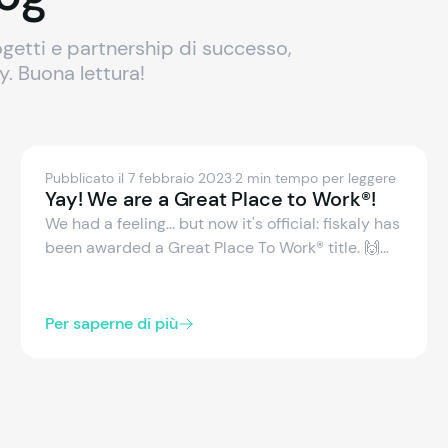
getti e partnership di successo,
ly. Buona lettura!
Pubblicato il 7 febbraio 2023
·
2 min tempo per leggere
Yay! We are a Great Place to Work®!
We had a feeling... but now it's official: fiskaly has
been awarded a Great Place To Work® title. 🙌
We believe that #PeopleComeFirst. It's clear
that our team agrees, with a 91% approval rating
of fiskaly being a great place to work!
Per saperne di più