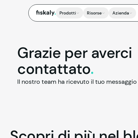
fiskaly.
Prodotti
Risorse
Azienda
Grazie per averci
contattato
.
Il nostro team ha ricevuto il tuo messaggio
Scopri
di
più
nel
bl