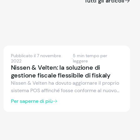
Tutti gli articoli
Pubblicato il 7 novembre
5 min tempo per
·
2022
leggere
Nissen & Velten: la soluzione di
gestione fiscale flessibile di fiskaly
Nissen & Velten ha dovuto aggiornare il proprio
sistema POS affinché fosse conforme al nuovo
regolamento KassenSichV. Poiché i suoi clienti
Per saperne di più
sono dislocati in tutto il territorio tedesco, era
fondamentale scegliere un fornitore TSS che
offrisse un sistema basato sul cloud,
compatibile con l'architettura POS (client-
server) e all'avanguardia.