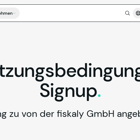
ehmen
tzungsbedingun
Signup
.
ng zu von der fiskaly GmbH ange