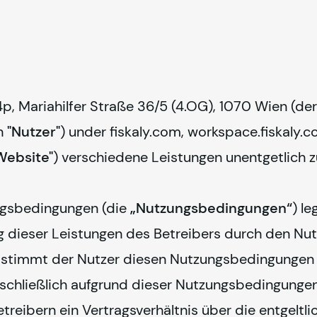
 Mariahilfer Straße 36/5 (4.OG), 1070 Wien (der
n 
"Nutzer"
) under 
fiskaly
.com, workspace.
fiskaly
.c
Website"
) verschiedene Leistungen unentgetlich z
gsbedingungen (die 
„Nutzungsbedingungen“
) l
g dieser Leistungen des Betreibers durch den Nutz
 stimmt der Nutzer diesen Nutzungsbedingungen z
sschließlich aufgrund dieser Nutzungsbedingungen 
reibern ein Vertragsverhältnis über die entgeltli