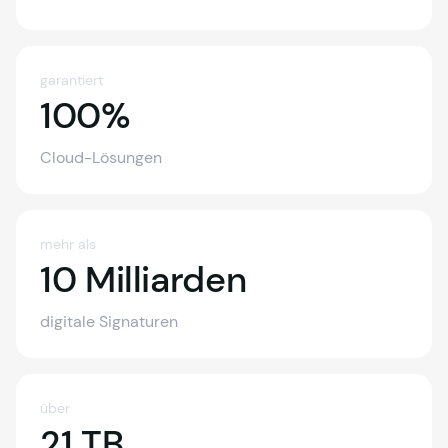
garantiert
100%
100%
Cloud-Lösungen
mehr als
10 Milliarde
10 Milliarden
digitale Signaturen
über
21 TB
21 TB