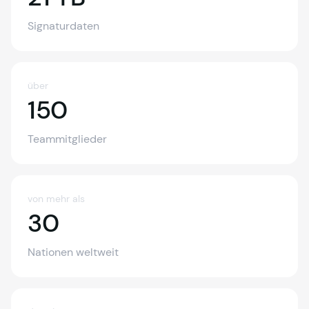
Signaturdaten
über
150
150
Teammitglieder
von mehr als
30
30
Nationen weltweit