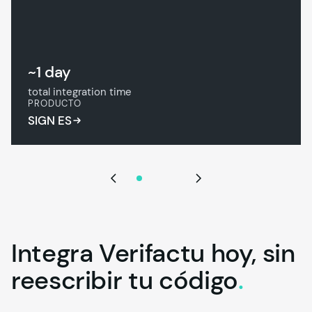
~1 day
total integration time
PRODUCTO
SIGN ES
1 de 3
Integra Verifactu hoy, sin
reescribir tu
código
.