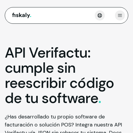
fiskaly.
Abrir
API Verifactu:
cumple sin
reescribir código
de tu
software
.
¿Has desarrollado tu propio software de
facturación o solución POS? Integra nuestra API
Verifactu vía JSON sin rehacer tu sistema. Docs