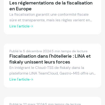
Les réglementations de la fiscalisation
en Europe
La fiscalisation garantit une conformité fiscale
sûre et transparente, mais les règles varient en
Europe. Explorez les cadres de fiscalisation de
Lire l'article
l’Allemagne, de l’Autriche, de l’Espagne, de l’Italie
et de la France, incluant les systèmes certifiés, les
reçus électroniques et le reporting en temps réel.
Découvrez comment rester conforme et simplifier
Publié le 5 décembre 2024
·
5 min temps de lecture
vos processus fiscaux sur les principaux marchés
Fiscalisation dans l'hôtellerie : LINA et
européens.
fiskaly unissent leurs forces
En intégrant le Cloud-TSS de fiskaly dans la
plateforme LINA TeamCloud, Gastro-MIS offre une
solution de fiscalisation innovante pour la
Lire l'article
gastronomie. Ce système de sécurité technique
basé sur le nuage respecte toutes les exigences
légales, élimine le besoin de matériel et est facile
à implémenter – adapté à l'avenir, flexible et 100
Publié le 22 mars 2024
·
5 min temps de lecture