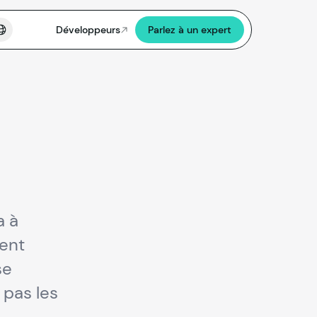
Développeurs
Parlez à un expert
a à
ment
se
 pas les