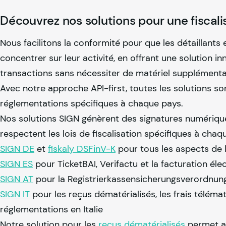
Découvrez nos solutions pour une fiscali
Nous facilitons la conformité pour que les détaillants
concentrer sur leur activité, en offrant une solution i
transactions sans nécessiter de matériel supplémenta
Avec notre approche API-first, toutes les solutions so
réglementations spécifiques à chaque pays.
Nos solutions SIGN génèrent des signatures numériques
respectent les lois de fiscalisation spécifiques à chaq
SIGN DE
et
fiskaly
DSFinV-K
pour tous les aspects de
SIGN ES
pour TicketBAI, Verifactu et la facturation él
SIGN AT
pour la Registrierkassensicherungsverordnun
SIGN IT
pour les reçus dématérialisés, les frais télémat
réglementations en Italie
Notre solution pour les
reçus dématérialisés
permet au