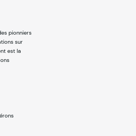
des pionniers
ations sur
nt est la
ions
pérons