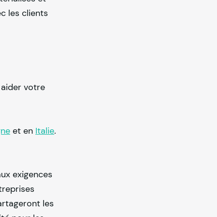
c les clients
aider votre
gne
et en
Italie
.
aux exigences
treprises
artageront les