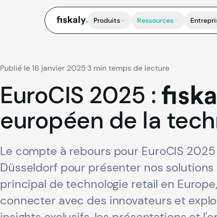
fiskaly.
Produits
Ressources
Entrepri
Publié le 16 janvier 2025
·
3 min temps de lecture
EuroCIS
2025
:
fiskal
européen
de
la
tech
Le compte à rebours pour EuroCIS 2025 est
Düsseldorf pour présenter nos solutions 
principal de technologie retail en Europe
connecter avec des innovateurs et explor
insights exclusifs, les présentations et l