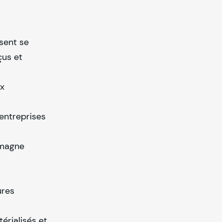
ssent se
çus et
ux
entreprises
emagne
ures
rialisés et