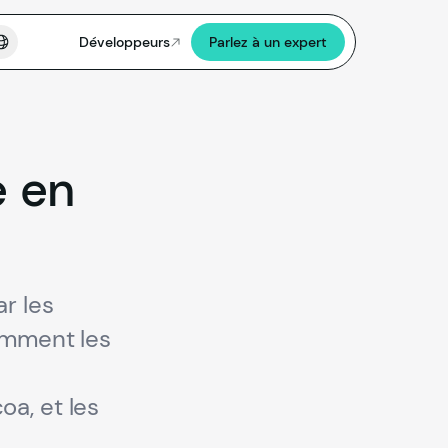
Développeurs
Parlez à un expert
e
en
r les
comment les
a, et les