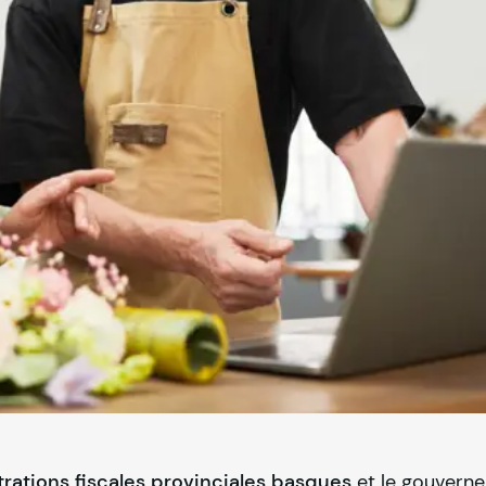
strations fiscales provinciales basques
et le gouvern