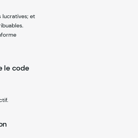
 lucratives; et
ribuables.
onforme
e le code
tif.
on