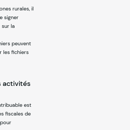
nes rurales, il
e signer
 sur la
hiers peuvent
 les fichiers
 activités
tribuable est
s fiscales de
 pour