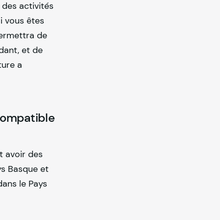
 des activités
i vous êtes
permettra de
dant, et de
ture a
 compatible
t avoir des
ys Basque et
dans le Pays