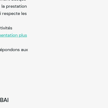
 la prestation
i respecte les
tivités
entation plus
 répondons aux
tBAI