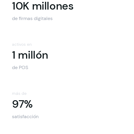
10K millone
10K millones
de firmas digitales
activos en
1 millón
de POS
más de
97%
97%
satisfacción