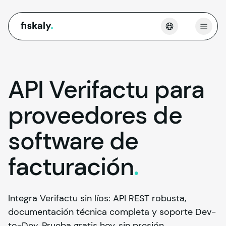
fiskaly.
Abrir
API Verifactu para
proveedores de
software de
facturación
.
Integra Verifactu sin líos: API REST robusta,
documentación técnica completa y soporte Dev-
to-Dev. Prueba gratis hoy, sin presión.