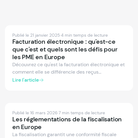
Publié le 21 janvier 2025
·
4 min temps de lecture
Facturation électronique : qu'est-ce
que c'est et quels sont les défis pour
les PME en Europe
Découvrez ce qu'est la facturation électronique et
comment elle se différencie des reçus
dématérialisés. Découvrez comment les factures
Lire l'article
électroniques peuvent transformer les PME
européennes en améliorant la conformité,
réduisant les coûts et augmentant l'efficacité.
Découvrez les défis, avantages et stratégies pour
Publié le 16 mars 2026
·
7 min temps de lecture
une transition en douceur.
Les réglementations de la fiscalisation
en Europe
La fiscalisation garantit une conformité fiscale