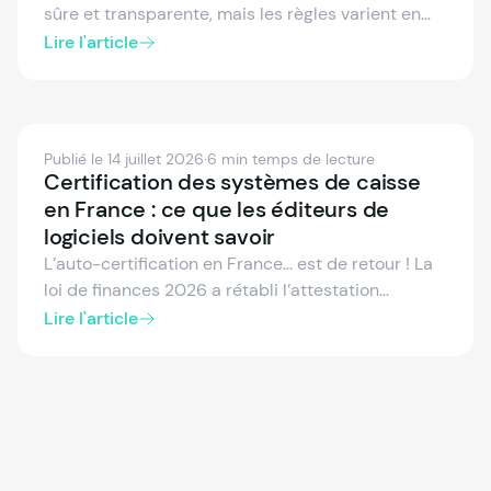
sûre et transparente, mais les règles varient en
Europe. Explorez les cadres de fiscalisation de
Lire l'article
l’Allemagne, de l’Autriche, de l’Espagne, de l’Italie
et de la France, incluant les systèmes certifiés, les
reçus électroniques et le reporting en temps réel.
Découvrez comment rester conforme et simplifier
Publié le 14 juillet 2026
·
6 min temps de lecture
vos processus fiscaux sur les principaux marchés
Certification des systèmes de caisse
européens.
en France : ce que les éditeurs de
logiciels doivent savoir
L’auto-certification en France… est de retour ! La
loi de finances 2026 a rétabli l’attestation
individuelle de l’éditeur comme preuve de
Lire l'article
conformité valable, aux côtés de la certification
accréditée NF525/LNE. Découvrez ce qui a
changé pour les éditeurs de logiciels et comment
rester conforme en toute confiance.