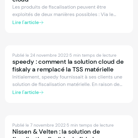
Les produits de fiscalisation peuvent être
exploités de deux manières possibles : Via le
cloud ou par du matériel supplémentaire. Les
Lire l'article
systèmes de points de vente modernes
s'appuient souvent sur des produits de
fiscalisation basés sur le cloud. La fiscalisation
dans le cloud offre un certain nombre d'avantages
Publié le 24 novembre 2022
·
5 min temps de lecture
par rapport aux solutions basées sur du matériel.
speedy : comment la solution cloud de
fiskaly a remplacé la TSS matérielle
Initialement, speedy fournissait à ses clients une
solution de fiscalisation matérielle. En raison de
l'incompatibilité des terminaux de paiement
Lire l'article
mobiles d'un client majeur, une TSS cloud
appropriée devait être trouvée - fiskaly SIGN DE a
résolu le problème.
Publié le 7 novembre 2022
·
5 min temps de lecture
Nissen & Velten : la solution de