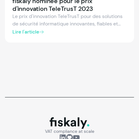
fiskaly nominée pour le prix
d'innovation TeleTrusT 2023
Le prix d'innovation TeleTrusT pour des solutions
de sécurité informatique innovantes, fiables et
pratiques est décerné chaque année.
Lire l'article
fiskaly.
VAT compliance at scale