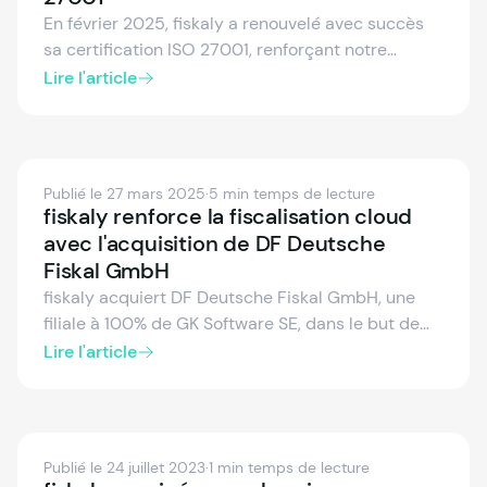
En février 2025, fiskaly a renouvelé avec succès
sa certification ISO 27001, renforçant notre
engagement envers la sécurité des données et la
Lire l'article
conformité. Cette réussite prouve notre
investissement continu dans des solutions
sécurisées, fiables et alignées sur les standards
mondiaux.
Publié le 27 mars 2025
·
5 min temps de lecture
fiskaly renforce la fiscalisation cloud
avec l'acquisition de DF Deutsche
Fiskal GmbH
fiskaly acquiert DF Deutsche Fiskal GmbH, une
filiale à 100% de GK Software SE, dans le but de
développer conjointement des solutions
Lire l'article
innovantes pour le marché allemand et de les
déployer sur d'autres marchés européens.
Publié le 24 juillet 2023
·
1 min temps de lecture