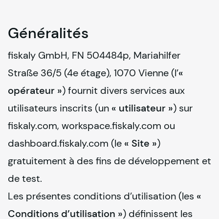
Généralités
fiskaly
 GmbH, FN 504484p, Mariahilfer 
Straße 36/5 (4e étage), 1070 Vienne (l’
« 
opérateur »
) fournit divers services aux 
utilisateurs inscrits (un 
« utilisateur »
) sur 
fiskaly
.com, workspace.
fiskaly
.com ou 
dashboard.
fiskaly
.com (le 
« Site »
) 
gratuitement à des fins de développement et 
de test.

Les présentes conditions d’utilisation (les 
« 
Conditions d’utilisation »
) définissent les 