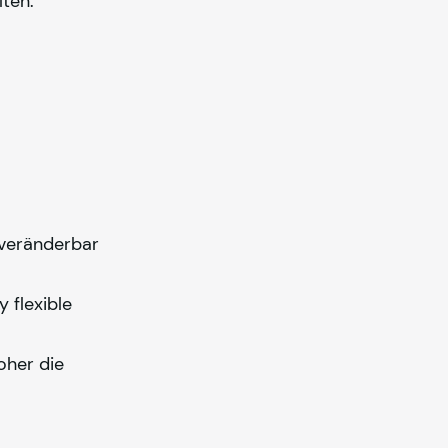
ten:
nveränderbar
ly
flexible
oher die