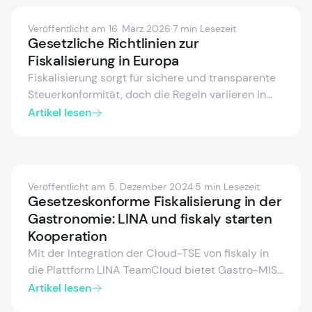
Veröffentlicht am 16. März 2026
·
7 min Lesezeit
Gesetzliche Richtlinien zur
Fiskalisierung in Europa
Fiskalisierung sorgt für sichere und transparente
Steuerkonformität, doch die Regeln variieren in
Europa. Entdecken Sie die
Artikel lesen
Fiskalisierungsvorschriften in Deutschland,
Spanien, Österreich, Italien und Frankreich,
inklusive zertifizierter Systeme, elektronischer
Belege und Echtzeitmeldungen. Erfahren Sie, wie
Veröffentlicht am 5. Dezember 2024
·
5 min Lesezeit
Sie steuerkonform bleiben und Steuerprozesse
Gesetzeskonforme Fiskalisierung in der
vereinfachen können.
Gastronomie: LINA und fiskaly starten
Kooperation
Mit der Integration der Cloud-TSE von fiskaly in
die Plattform LINA TeamCloud bietet Gastro-MIS
Gastronomen eine innovative
Artikel lesen
Fiskalisierungslösung. Diese cloudbasierte