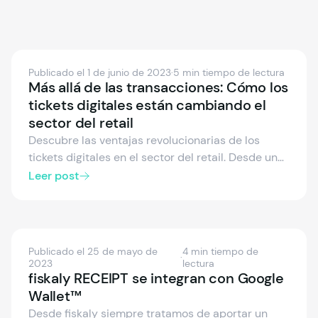
Publicado el 1 de junio de 2023
·
5 min tiempo de lectura
Más allá de las transacciones: Cómo los
tickets digitales están cambiando el
sector del retail
Descubre las ventajas revolucionarias de los
tickets digitales en el sector del retail. Desde un
mayor compromiso con el cliente y una gestión
Leer post
eficaz de los datos, hasta el respeto por el medio
ambiente, descubre por qué ha llegado el
momento de que los comerciantes hagan el
cambio.
Publicado el 25 de mayo de
4 min tiempo de
·
2023
lectura
fiskaly RECEIPT se integran con Google
Wallet™
Desde fiskaly siempre tratamos de aportar un