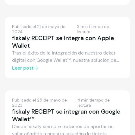
ventajas de cambiar los recibos en papel por los
recibos digitales y cómo los tickets digitales de
fiskaly mejoran tu eficiencia y la experiencia de
tus clientes.
Publicado el 21 de mayo de
3 min tiempo de
·
2024
lectura
fiskaly RECEIPT se integra con Apple
Wallet
Tras el éxito de la integración de nuestro ticket
digital con Google Wallet™, nuestra solución de
recibo digital es ahora compatible también con
Leer post
Apple Wallet, llegando así a usuarios de Android y
Apple. Para el cliente final es mucho más cómodo,
siendo más fácil que nunca guardar los tickets en
las dos wallets principales del mercado.
Publicado el 25 de mayo de
4 min tiempo de
·
2023
lectura
fiskaly RECEIPT se integran con Google
Wallet™
Desde fiskaly siempre tratamos de aportar un
valor añadido a nuestra solución de tickets