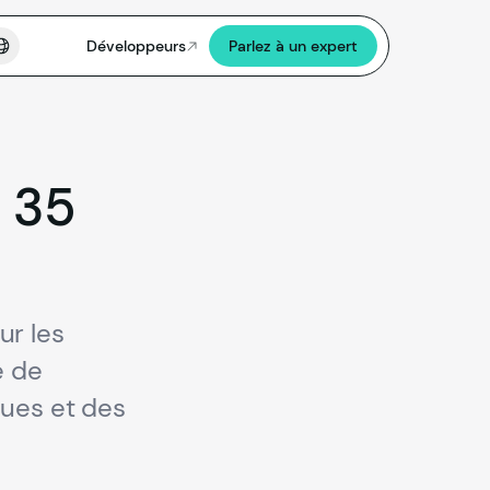
Développeurs
Parlez à un expert
à
35
ur les
e de
ques et des