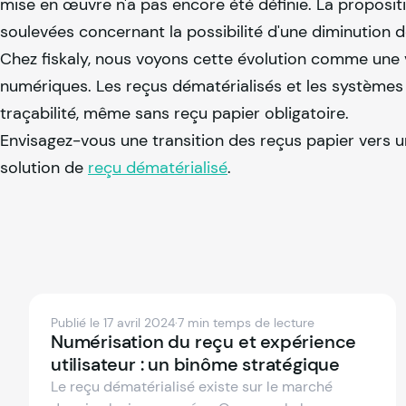
mise en œuvre n'a pas encore été définie. La proposi
soulevées concernant la possibilité d'une diminution 
Chez
fiskaly
, nous voyons cette évolution comme une v
numériques. Les reçus dématérialisés et les systèmes 
traçabilité, même sans reçu papier obligatoire.
Envisagez-vous une transition des reçus papier vers un
solution de
reçu dématérialisé
.
Publié le 17 avril 2024
·
7 min temps de lecture
Numérisation du reçu et expérience
utilisateur : un binôme stratégique
Le reçu dématérialisé existe sur le marché