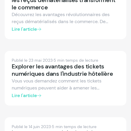
le commerce
Découvrez les avantages révolutionnaires des
reçus dématérialisés dans le commerce. De
l'engagement client amélioré et de la gestion
Lire l'article
efficace des données à l'écocompatibilité,
découvrez pourquoi il est temps pour les
commerçants de faire le changement.
Publié le 23 mai 2023
·
5 min temps de lecture
Explorer les avantages des tickets
numériques dans l'industrie hôtelière
Vous vous demandez comment les tickets
numériques peuvent aider à amener les
entreprises hôtelières au niveau supérieur ? Dans
Lire l'article
cet article de blog, nous vous montrons les
avantages du passage des tickets papier aux
tickets numériques et comment le ticket
numérique de fiskaly améliore l'efficacité et
Publié le 14 juin 2023
·
5 min temps de lecture
l'expérience client.