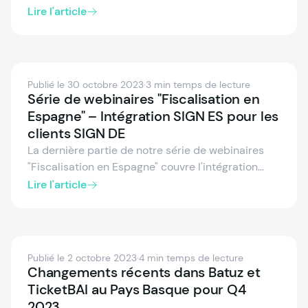
faut savoir sur les exigences légales pour la
Lire l'article
conformité à TicketBAI et Veri*factu, les
exigences pour les POS et les logiciels, la
signature des enregistrements et plus encore.
Publié le 30 octobre 2023
·
3 min temps de lecture
Série de webinaires "Fiscalisation en
Espagne" – Intégration SIGN ES pour les
clients SIGN DE
La dernière partie de notre série de webinaires
"Fiscalisation en Espagne" couvre l'intégration
transparente de SIGN ES pour les clients SIGN DE.
Lire l'article
Si votre entreprise aspire à étendre sa portée en
Espagne, ce webinaire à la demande est celui que
vous recherchez.
Publié le 2 octobre 2023
·
4 min temps de lecture
Changements récents dans Batuz et
TicketBAI au Pays Basque pour Q4
2023