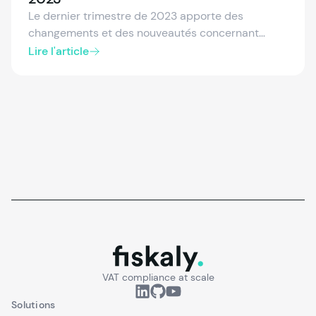
Le dernier trimestre de 2023 apporte des
changements et des nouveautés concernant
l'implémentation de TicketBAI en Araba et
Lire l'article
Gipuzkoa, et de Batuz (incluant TicketBAI) en
Biscaye. Découvrez ce qui est nouveau et
comment implémenter ces changements dans
votre entreprise.
fiskaly.
VAT compliance at scale
Solutions