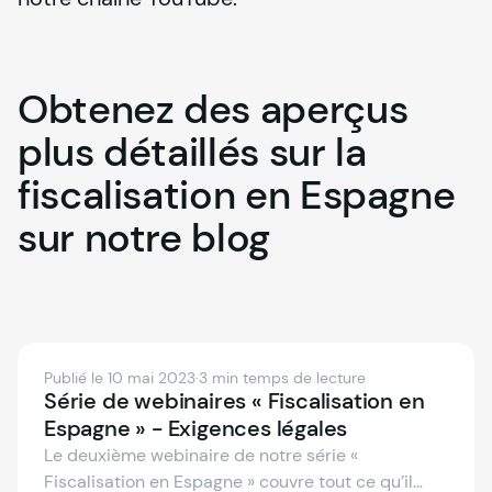
Obtenez
des
aperçus
plus
détaillés
sur
la
fiscalisation
en
Espagne
sur
notre
blog
Publié le 10 mai 2023
·
3 min temps de lecture
Série de webinaires « Fiscalisation en
Espagne » - Exigences légales
Le deuxième webinaire de notre série «
Fiscalisation en Espagne » couvre tout ce qu’il