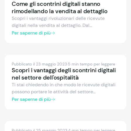
Come gli scontrini digitali stanno
rimodellando la vendita al dettaglio
Scopri i vantaggi rivoluzionari delle ricevute
digitali nella vendita al dettaglio. Dal
coinvolgimento migliorato dei clienti alla gestione
Per saperne di più
efficiente dei dati fino all'ecocompatibilità, scopri
perché è giunto il momento per i rivenditori di
effettuare il passaggio.
Pubblicato il 23 maggio 2023
·
5 min tempo per leggere
Scopri i vantaggi degli scontrini digitali
nel settore dell'ospitalità
Ti stai chiedendo in che modo le ricevute digitali
possono portare le attività del settore
dell'ospitalità a un livello superiore? In questo
Per saperne di più
articolo del nostro blog, ti illustriamo i vantaggi
del passaggio dagli scontrini cartacei a quelli
elettronici e in che modo la soluzione per
l'emissione di ricevute digitali di fiskaly aumenta
Pubblicato il 25 maggio 2023
·
4 min tempo per leggere