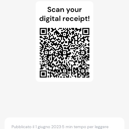
Pubblicato il 1 giugno 2023
·
5 min tempo per leggere