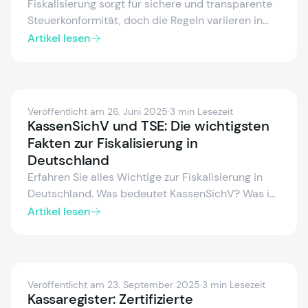
Fiskalisierung sorgt für sichere und transparente
Steuerkonformität, doch die Regeln variieren in
Europa. Entdecken Sie die
Artikel lesen
Fiskalisierungsvorschriften in Deutschland,
Spanien, Österreich, Italien und Frankreich,
inklusive zertifizierter Systeme, elektronischer
Belege und Echtzeitmeldungen. Erfahren Sie, wie
Veröffentlicht am 26. Juni 2025
·
3 min Lesezeit
Sie steuerkonform bleiben und Steuerprozesse
KassenSichV und TSE: Die wichtigsten
vereinfachen können.
Fakten zur Fiskalisierung in
Deutschland
Erfahren Sie alles Wichtige zur Fiskalisierung in
Deutschland. Was bedeutet KassenSichV? Was ist
eine TSE und wozu dient die DSFinV-K? Was
Artikel lesen
beinhaltet die Kassenmeldepflicht ab 2025? Wir
erklären die Pflichten für Unternehmen und POS-
Anbieter.
Veröffentlicht am 23. September 2025
·
3 min Lesezeit
Kassaregister: Zertifizierte