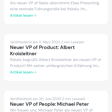
Als neuer VP of Sales übernimmt Elias Priesching
eine zentrale Führungsrolle bei fiskaly. Im
Interview spricht er über seinen Werdegang, seine
Artikel lesen
Motivation und seine Pläne, den Vertrieb
europaweit mit einem starken Team
zukunftssicher aufzustellen.
Veröffentlicht am 11. März 2025
·
2 min Lesezeit
Neuer VP of Product: Albert
Kroisleitner
fiskaly begrüßt Albert Kroisleitner als neuen VP of
Product! Mit seiner umfangreichen Erfahrung im
Produktmanagement wird er Innovation,
Artikel lesen
Skalierbarkeit und kundenorientierte Lösungen
vorantreiben. In diesem Interview erzählt Albert
von seinem Werdegang und seiner strategischen
Vision für die Zukunft.
Veröffentlicht am 20. Juni 2025
·
2 min Lesezeit
Neuer VP of People: Michael Peter
Wir freuen uns, Michael Peter als neuen VP of