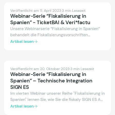
Veröffentlicht am 11. April 2023
·
3 min Lesezeit
Webinar-Serie “Fiskalisierung in
Spanien” - TicketBAI & Veri*factu
Unsere Webinarserie “Fiskalisierung in Spanien”
behandelt die Fiskalisierungsvorschriften
TicketBAI und Veri*factu, rechtliche und
Artikel lesen
technische Anforderungen.
Veröffentlicht am 20. Oktober 2023
·
3 min Lesezeit
Webinar-Serie “Fiskalisierung in
Spanien” – Technische Integration
SIGN ES
Im vierten Webinar unserer Reihe "Fiskalisierung in
Spanien" lernen Sie, wie Sie die fiskaly SIGN ES API
erfolgreich in Ihr POS System integrieren. Melden
Artikel lesen
Sie sich jetzt an!