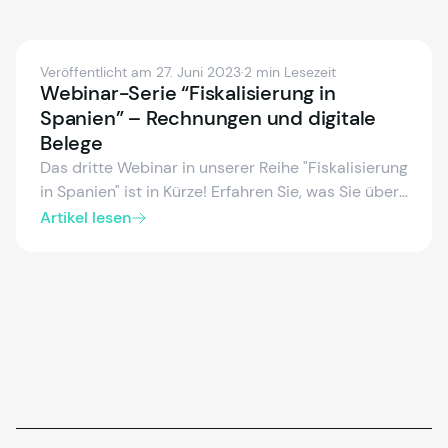
Veröffentlicht am 27. Juni 2023
·
2 min Lesezeit
Webinar-Serie “Fiskalisierung in
Spanien” – Rechnungen und digitale
Belege
Das dritte Webinar in unserer Reihe "Fiskalisierung
in Spanien" ist in Kürze! Erfahren Sie, was Sie über
Rechnungsarten, Fehlerkorrekturen und die
Artikel lesen
Einführung digitaler Belege in Spanien wissen
müssen. Registrieren Sie sich jetzt!