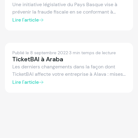
Une initiative législative du Pays Basque vise à
prévenir la fraude fiscale en se conformant à
l'obligation TicketBAI. À Bizkaia, TicketBAI fait
Lire l'article
partie de la stratégie de contrôle de l'activité
économique BATUZ. L'obligation de conformité
avec ce système a été établie par le Décret Foral
5/2020, du 15 juillet. Ici, vous en apprendrez plus
Publié le 8 septembre 2022
·
3 min temps de lecture
sur l'implémentation de TicketBAI à Bizkaia.
TicketBAI à Araba
Les derniers changements dans la façon dont
TicketBAI affecte votre entreprise à Alava : mises
à jour dont votre logiciel de facturation, fichiers
Lire l'article
XML, calendriers et SII ont besoin.