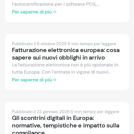
l’autocertificazione per i software POS,
sostituendo la certificazione obbligatoria di terze
Per saperne di più
parti. Sebbene la parte amministrativa venga
semplificata, i requisiti tecnici restano invariati e
la responsabilità legale passa agli editori.
Autocertificazione o certificazione LNE/INFOCERT:
Pubblicato il 8 ottobre 2025
·
5 min tempo per leggere
fiskaly è il partner ideale di conformità affidabile,
Fatturazione elettronica europea: cosa
che garantisce sicurezza, preparazione agli audit
sapere sui nuovi obblighi in arrivo
e serenità in ogni scenario.
La fatturazione elettronica non è più opzionale in
tutta Europa. Con l’entrata in vigore di nuovi
mandati, formati e regole specifiche per ogni
Per saperne di più
paese, le aziende devono agire rapidamente per
rimanere conformi. Questo articolo illustra gli
obiettivi di ViDA, gli standard EN 16931 e le
tempistiche critiche che plasmano il futuro
Pubblicato il 22 gennaio 2026
·
5 min tempo per leggere
digitale della fatturazione nell’UE.
Gli scontrini digitali in Europa:
normative, tempistiche e impatto sulla
compliance