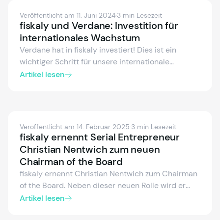
Veröffentlicht am 11. Juni 2024
·
3 min Lesezeit
fiskaly und Verdane: Investition für
internationales Wachstum
Verdane hat in fiskaly investiert! Dies ist ein
wichtiger Schritt für unsere internationale
Expansion, der unsere Präsenz in Deutschland,
Artikel lesen
Österreich und Spanien stärkt und unser Ziel,
Europas führender Anbieter von cloudbasierten
Fiskalisierungslösungen zu werden, unterstützt.
Erfahren Sie mehr über diesen Meilenstein und
Veröffentlicht am 14. Februar 2025
·
3 min Lesezeit
unsere Pläne.
fiskaly ernennt Serial Entrepreneur
Christian Nentwich zum neuen
Chairman of the Board
fiskaly ernennt Christian Nentwich zum Chairman
of the Board. Neben dieser neuen Rolle wird er
auch in das Unternehmen investieren. Dies ist ein
Artikel lesen
bedeutender Meilenstein in der