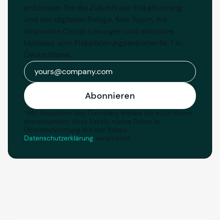
entdecken Sie die Zukunft der Fiskalisierung 
und der digitalen Belege. Kein Spam, nur 
innovative Cloud-Lösungen und exklusive 
Updates vom Fiskalisierungsanbieter Nr. 1 in 
Deutschland.
E-Mail
Abonnieren
*
Mit Absenden des Formulars erkläre ich mich damit
einverstanden, dass fiskaly meine Daten in
Übereinstimmung mit der fiskaly
Datenschutzerklärung
verarbeitet.