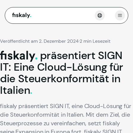
fiskaly.
Menü 
Veröffentlicht am 2. Dezember 2024
·
2 min Lesezeit
präsentiert
SIGN
fiskaly.
IT:
Eine
Cloud-Lösung
für
die
Steuerkonformität
in
Italien
.
fiskaly präsentiert SIGN IT, eine Cloud-Lösung für
die Steuerkonformität in Italien. Mit dem Ziel, die
Steuerprozesse zu vereinfachen, setzt fiskaly
seine Expansion in Europa fort. fiskaly SIGN IT