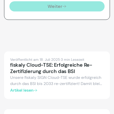
Weiter
Veröffentlicht am 18. Juli 2025
·
3 min Lesezeit
fiskaly Cloud-TSE: Erfolgreiche Re-
Zertifizierung durch das BSI
Unsere fiskaly SIGN Cloud-TSE wurde erfolgreich
durch das BSI bis 2033 re-zertifiziert! Damit bleibt
Ihre Fiskalisierungslösung langfristig
Artikel lesen
gesetzeskonform, zuverlässig und zukunftssicher –
ganz ohne Aufwand auf Kundenseite. Dank
automatischer Updates sind Sie stets auf dem