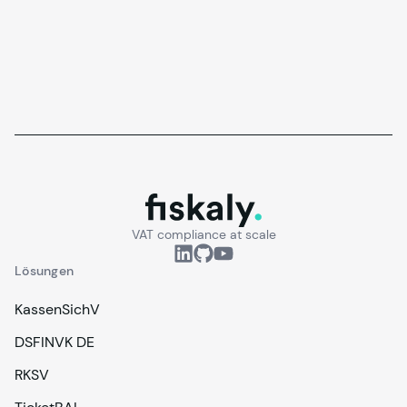
hat das Problem gelöst.
fiskaly.
VAT compliance at scale
Lösungen
KassenSichV
DSFINVK DE
RKSV