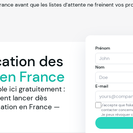
France avant que les listes d’attente ne freinent vos pr
Prénom
cation des
Nom
en France
E-mail
e ici gratuitement : 
ent lancer dès 
ation en France — 
J'accepte que fiska
contacter concerna
Je peux révoquer 