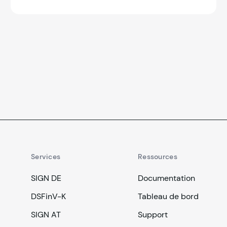
peine d’amende et de sanctions. Découvrez
comment SIGN FR et SAFE de fiskaly simplifient
la certification et assurent votre conformité.
Services
Ressources
SIGN DE
Documentation
DSFinV-K
Tableau de bord
SIGN AT
Support