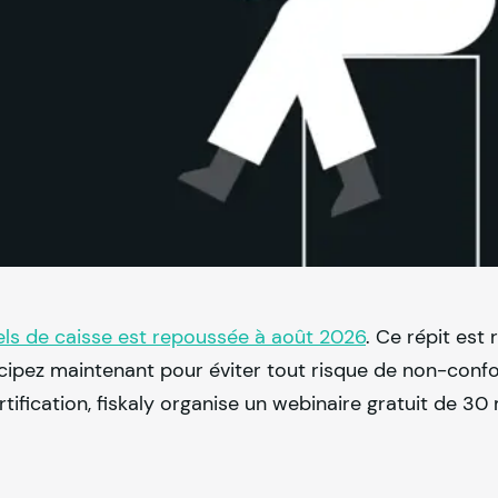
ciels de caisse est repoussée à août 2026
. Ce répit est r
icipez maintenant pour éviter tout risque de non-confo
rtification,
fiskaly
organise un webinaire gratuit de 30 