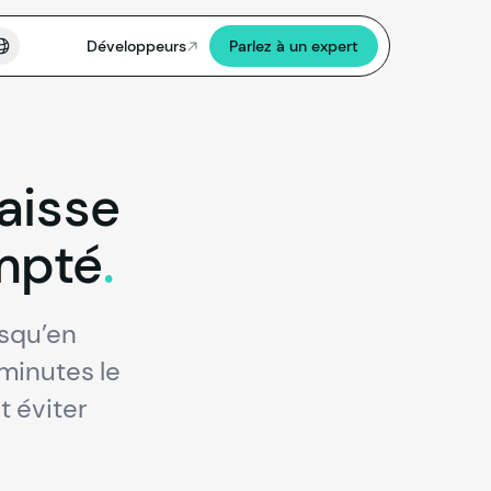
Développeurs
Parlez à un expert
aisse
mpté
.
usqu’en
minutes le
t éviter