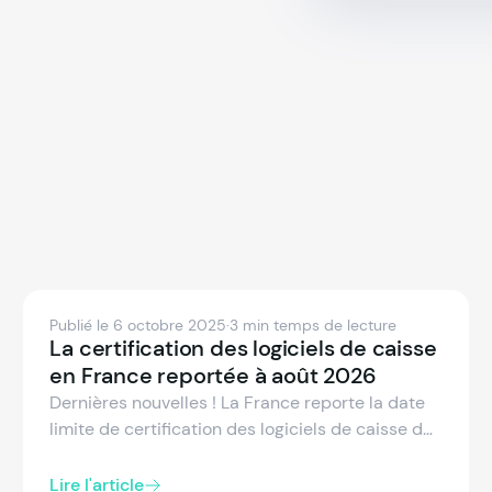
Publié le 6 octobre 2025
·
3 min temps de lecture
La certification des logiciels de caisse
en France reportée à août 2026
Dernières nouvelles ! La France reporte la date
limite de certification des logiciels de caisse de
mars 2026 au 31 août 2026. La certification par
un organisme accrédité devient obligatoire, sous
Lire l'article