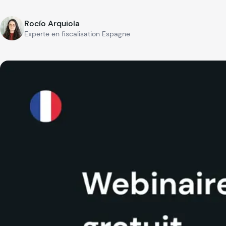
Rocío Arquiola
Experte en fiscalisation Espagne