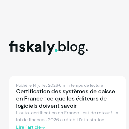
blog.
fiskaly.
Publié le 14 juillet 2026
·
6 min temps de lecture
Certification des systèmes de caisse
en France : ce que les éditeurs de
logiciels doivent savoir
L’auto-certification en France… est de retour ! La
loi de finances 2026 a rétabli l’attestation
individuelle de l’éditeur comme preuve de
Lire l'article