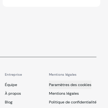
FR aide les fournisseurs de POS à respecter les
nouvelles règles de certification avec moins de
friction, sans matériel et plus de confiance. Une
nouvelle étape pour fiskaly vers le leadership
européen en matière de fiscalisation. Lisez la
suite !
Entreprise
Mentions légales
Équipe
Paramètres des cookies
À propos
Mentions légales
Blog
Politique de confidentialité