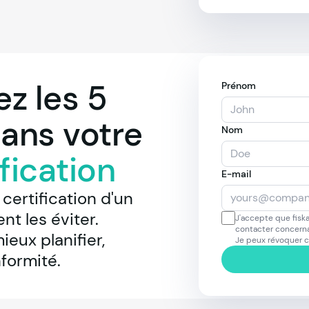
ez les 5
Prénom
ans votre
Nom
fication
E-mail
certification d'un 
t les éviter. 
J'accepte que fiska
contacter concerna
eux planifier, 
Je peux révoquer 
nformité.