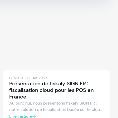
Publié le 31 juillet 2025
Présentation de fiskaly SIGN FR :
fiscalisation cloud pour les POS en
France
Aujourd’hui, nous présentons fiskaly SIGN FR :
notre solution de fiscalisation basée sur le cloud
pour le marché français. Conçue API-first, SIGN
Lire l'article