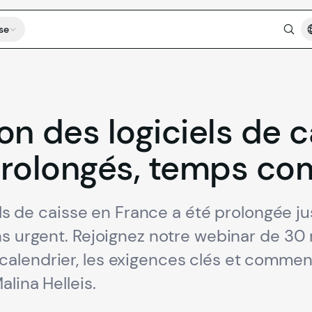
se
ion
des
logiciels
de
c
rolongés,
temps
co
iels de caisse en France a été prolongée j
ns urgent. Rejoignez notre webinar de 30 
alendrier, les exigences clés et commen
lina Helleis.