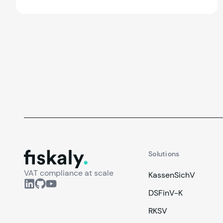
conformité valable, aux côtés de la certification
accréditée NF525/LNE. Découvrez ce qui a
changé pour les éditeurs de logiciels et
comment rester conforme en toute confiance.
fiskaly.
Solutions
VAT compliance at scale
KassenSichV
DSFinV-K
RKSV